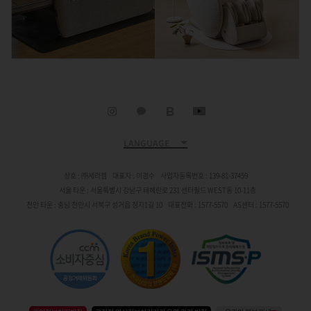
세라젬 인스타그램
세라젬 카카오채널
세라젬 블로그
세라젬 유튜브
LANGUAGE
상호 : ㈜세라젬
대표자 : 이경수
사업자등록번호 : 139-81-37459
서울 타운 : 서울특별시 강남구 테헤란로 231 센터필드 WEST동 10-11층
천안 타운 : 충남 천안시 서북구 성거읍 정자1길 10
대표전화 : 1577-5570
AS센터 : 1577-5570