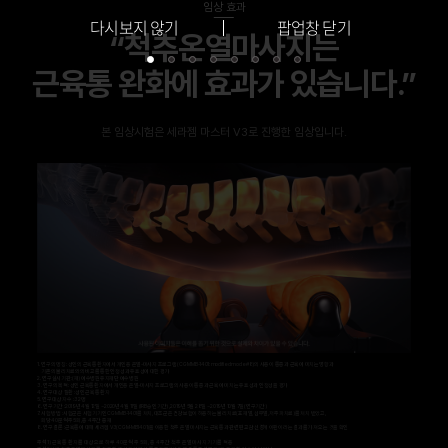
임상 효과
다시보지 않기
팝업창 닫기
“척추온열마사지는
근육통 완화에 효과가 있습니다.”
본 임상시험은 세라젬 마스터 V3로 진행한 임상입니다.
1.
연구의 명칭 : 성인의 근육통환자에서 개인용 온열-마사지 프로그램 (CGM MB-1401: modified mode #8)의 사용이 통증과 근육에 미치는 영향과
기존의 물리치료와의 비교를 통한 안정성과 유효성에 대한 평가
2.
연구실시기관: (재) 예수병원유지재단 예수병원
3.
연구의 목적 : 성인 근육통환자에서 개인용 온열-마사지 프로그램의 사용이 통증과 근육에 미치는 유효성과 안정성을 평가
4.
연구 대상 질환 : 성인 근육통 환자
5.
연구 대상자 수 : 32명
6.
연구 기간 : 2019년 4월 12일 ~ 2020년 4월 11일 (IRB 승인기간) , 2019년 5월 28일 ~ 2019년 10월 7일(연구기간)
7.
시험 방법 : 시험군은 시험기기인 CGM MB-1401를 처치, 대조군은 건강보험이 허용하는 물리치료(표재열, 심부열, 저주파치료)를 처치 받았고,
회당 40분씩 주 5회, 총 4주간 중재
8.
연구 결론 : 근육통에 대해 세라젬 V3(CGM-MB1401)을 이용한 척추 온열 마사지는 근육통과 관련된 교감신경계 이완이라는 결과를 가져 오는 것을 확인
주석1) 근육통 환자를 대상으로 하루 40분씩 주 5회, 총 4주간 척추 온열마사지기기를 적용