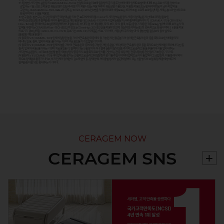
7.
시험방법 : 사지압박 순환장치 CERAGEM Flow-TECH(간헐적으로 슬리브에 일정량의 공기를 주입하여 에어 압력으로 발에서 대퇴부 순으로 하지를 압박하고
감압하는 기술) 모드 2 적용 전 유효성 평가 진행 후 시험기기 적용시 또는 적용 직후의 유효성 평가를 진행, 적용한 작동모드는 발에서 대퇴로의 순차적 압박을
구현하는 CERAGEM Flow-TECH 모드 2의 강도는 72mmHg±20%인 2단을 적용하였으며 해당모드는 1회에 18분 소요되므로 임상시험 시에는 총 2회 연속적으로
반복하여 약 36분을 적용함.
8.
연구 결론 : 본 연구는 건강한 대상자군과 혈액순환 저하군 모두에서 세라젬 master의 사지압박순환장치 사용이 혈액순환 개선에 효과적임을 확인
주석 1) 건강한 성인과 혈액순환 저하자를 대상으로 개인용 온열기(CGM MB-1701)의 사지압박순환장치(세라젬 에어셀마사지기, CGM MBA-1701) CERAGEM
Flow-TECH를 중재하여 유효성(대퇴정맥의 최대 혈류속도, 최대 직경, 최대 혈류량, 다리 부피, 다리 둘레, 부종)을 평가. 적용한 작동모드는 발에서 대퇴로의 순차적
압박을 구현하는 CERAGEM Flow-TECH 모드 2의 강도는 72mmHg ± 20%인 2단을 적용하였으며, 임상시험 시에는 총 2회 연속적으로 반복하여 약 36분을 적용
의료기기 광고심의필 : 42024-I10-34-3128(유효기간 27.09.06) 이 제품은 '의료기기'이며, '사용상의 주의사항'과 '사용방법'을 잘 읽고 사용하십시오.
| 품목명 : 개인용온열기
| 사용목적 : V3(CGM MB-1401) 인체에 일정한 열을 가하여 근육통 완화 등에 사용 가능한 개인용온열기와 경미한 근육통의 완화 등을 목적으로 인체에 물리적
에너지(진동, 충격, 압박자극 등)를 가하는 기구의 의료용진동기가 조합된 기기이다.
| 사용목적 : V6(CGM MB-1701) 인체에 열을 가하여 근육통 완화 등에 사용 가능한 개인용온열기와 경미한 근육통의 완화 등을 목적으로 인체에 물리적 에너지(진동,
충격, 압박 자극 등)를 가하는 기구의 의료용진동기, 혈액이 괴는 것을 방지하거나 혈액 순환이 잘 되도록 주기적으로 슬리브 등을 부풀려 사지를 압박해주는
사지압박순환장치, 그리고 추간판탈출증, 퇴행성 협착증 등의 치료를 목적으로 인체를 견인하는 전동식 장치인 전동식정형용견인장치가 조합된 기기이다.
| 작용원리 : V6(CGM MB-1701) 사지압박순환장치는 간헐적으로 슬리브에 일정량의 공기를 주입하여 에어 압력으로 하지를 압박하고 감압한다. 이를 통해 허벅지
쪽으로 정맥혈류를 증가시키고, 하지 전체의 정맥압이 감소되면서 동-정맥 압력 차이를 발생시켜 혈관에 혈액이 괴는 것을 방지하고 혈류 정체를 예방해주며
혈액순환이 잘 되도 록 해주는 기기이다.
CERAGEM NOW
CERAGEM SNS
+