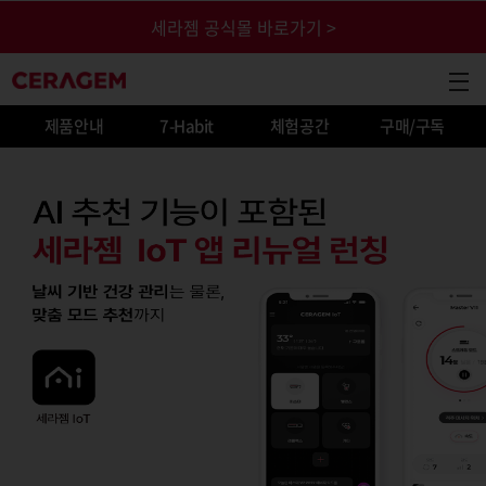
본문 바로가기
세라젬 공식몰 바로가기 >
CERAGEM
GNB
제품안내
7-Habit
체험공간
구매/구독