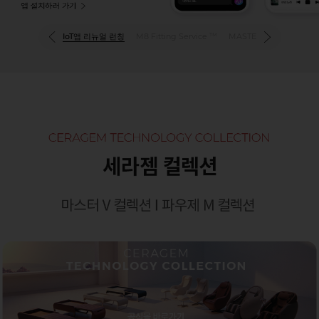
GEM 7-HABIT
IoT앱 리뉴얼 런칭
M8 Fitting Service
MASTER
파우제 M8 F
TM
의료기기 광고심의필 : 심의번호 2025-31-120 (유효기간 28.08.21)