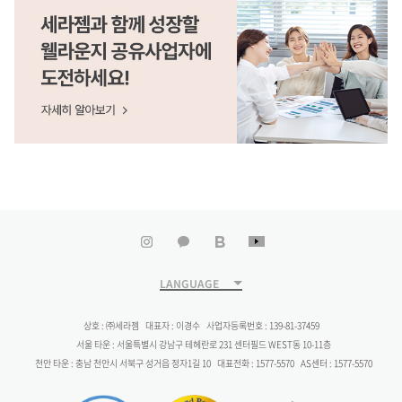
031-994-7325
강원
세라젬 직영매장
세라젬 웰라운지 공주신관 직영점
세종
충남 공주시 한적1길 2, 1층
041-400-7325
제주
세라젬 직영매장
세라젬 웰라운지 광명철산 직영점
경기 광명시 철산동 384
02-6951-4325
세라젬 직영매장
세라젬 인스타그램
세라젬 카카오채널
세라젬 블로그
세라젬 유튜브
세라젬 웰라운지 광주매곡 직영점
광주 북구 매곡동 468-2, 104호
LANGUAGE
062-710-0325
상호 : ㈜세라젬
대표자 : 이경수
사업자등록번호 : 139-81-37459
세라젬 직영매장
세라젬 웰라운지 광주봉선 직영점
서울 타운 : 서울특별시 강남구 테헤란로 231 센터필드 WEST동 10-11층
천안 타운 : 충남 천안시 서북구 성거읍 정자1길 10
대표전화 : 1577-5570
AS센터 : 1577-5570
광주 남구 봉선동 112
062-716-4325