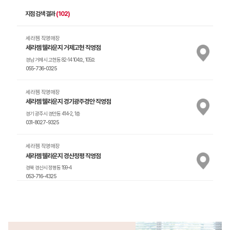
지점 검색 결과
(102)
인천
세라젬 직영매장
대구
세라젬 웰라운지 거제고현 직영점
대전
경남 거제시 고현동 82-14 104호, 105호
055-736-0325
광주
세라젬 직영매장
세라젬 웰라운지 경기광주경안 직영점
울산
경기 광주시 경안동 414-2, 1층
경남
031-8027-9325
경북
세라젬 직영매장
세라젬 웰라운지 경산정평 직영점
충남
경북 경산시 정평동 199-4
053-716-4325
전남
세라젬 직영매장
전북
세라젬 웰라운지 고양라페스타 직영점
경기 고양시 일산동구 장항동 768-2
충북