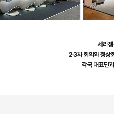
세라젬
2·3차 회의와 정
각국 대표단과