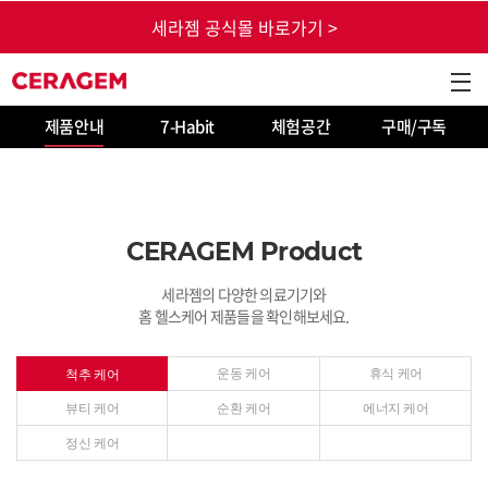
본문 바로가기
세라젬 공식몰 바로가기 >
CERAGEM
GNB
제품안내
7-Habit
체험공간
구매/구독
CERAGEM Product
세라젬의 다양한 의료기기와
홈 헬스케어 제품들을 확인해보세요.
운동 케어
휴식 케어
척추 케어
뷰티 케어
순환 케어
에너지 케어
정신 케어